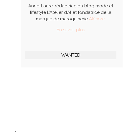
Anne-Laure, rédactrice du blog mode et
lifestyle L’Atelier d’Al et fondatrice de la
marque de maroquinerie
Alénore
.
En savoir plus
WANTED