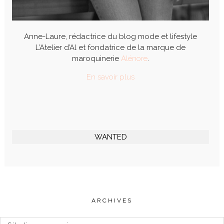
Anne-Laure, rédactrice du blog mode et lifestyle
L’Atelier d’Al et fondatrice de la marque de
maroquinerie
Alénore
.
En savoir plus
WANTED
ARCHIVES
Archives