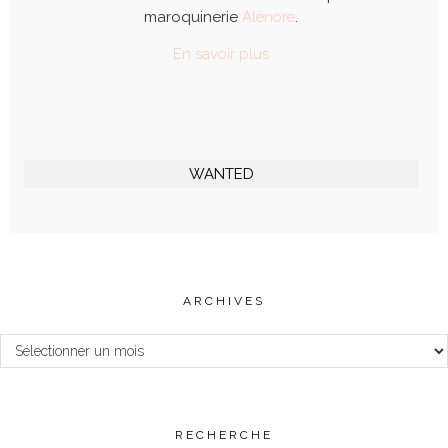
maroquinerie
Alénore
.
En savoir plus
WANTED
ARCHIVES
Archives
RECHERCHE