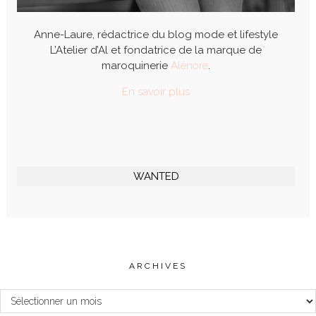
Anne-Laure, rédactrice du blog mode et lifestyle
L’Atelier d’Al et fondatrice de la marque de
maroquinerie
Alénore
.
En savoir plus
WANTED
ARCHIVES
Archives