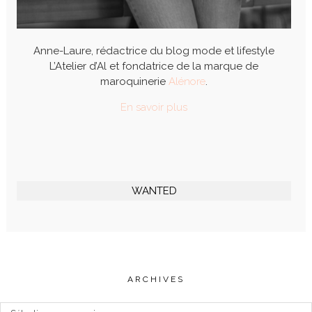
Anne-Laure, rédactrice du blog mode et lifestyle
L’Atelier d’Al et fondatrice de la marque de
maroquinerie
Alénore
.
En savoir plus
WANTED
ARCHIVES
Archives