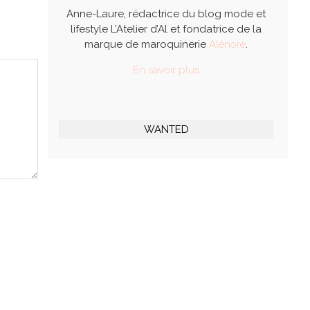
Anne-Laure, rédactrice du blog mode et
lifestyle L’Atelier d’Al et fondatrice de la
marque de maroquinerie
Alénore
.
En savoir plus
WANTED