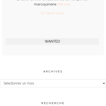
maroquinerie
Alénore
.
En savoir plus
WANTED
ARCHIVES
Archives
RECHERCHE