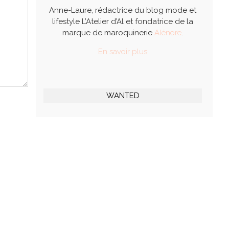
Anne-Laure, rédactrice du blog mode et
lifestyle L’Atelier d’Al et fondatrice de la
marque de maroquinerie
Alénore
.
En savoir plus
WANTED