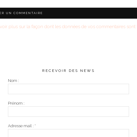
voir plus sur la façon dont les données de vos commentaires sont t
RECEVOIR DES NEWS
Nom :
Prénom :
Adresse mail :
*