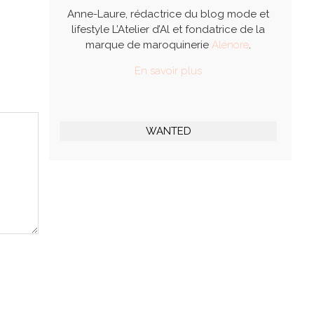
Anne-Laure, rédactrice du blog mode et
lifestyle L’Atelier d’Al et fondatrice de la
marque de maroquinerie
Alénore
.
En savoir plus
WANTED