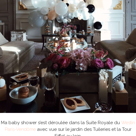
Ma baby shower s’est déroulée dans la Suite Royale du
Westin
Paris-Vendôme
avec vue sur le jardin des Tuileries et la Tour
Eiffel au loin.