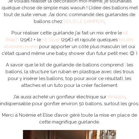
Je voulais réaliser la décoration moi-même, je souhaitais
quelque chose de simple mais waouh ! L’idée des ballons met
tout de suite venue. J’ai donc commandé des guirlandes de
ballons chez
SOUS LE LAMPION
.
Pour réaliser cette guirlande j’ai fait un mix entre le
kit
Peach
(29€) + le
Kit Silver
(29€) et rajouté quelques
boules
alvéolées noires
pour apporter un côté plus masculin (et oui
c’était quand même une baby shower d’un futur petit mec 😉 )
A savoir que le kit de guirlande de ballons comprend : les
ballons, la structure (un ruban en plastique avec des trous
pour y insérer les ballons, top pour avoir ce résultat), les
attaches et un tuto pour la créer facilement.
J’ai aussi acheté un gonfleur électrique sur
Amazon
,
indispensable pour gonfler environ 50 ballons, surtout les gros.
Merci à Noémie et Elise d’avoir géré toute la mise en place de
cette magnifique guirlande.