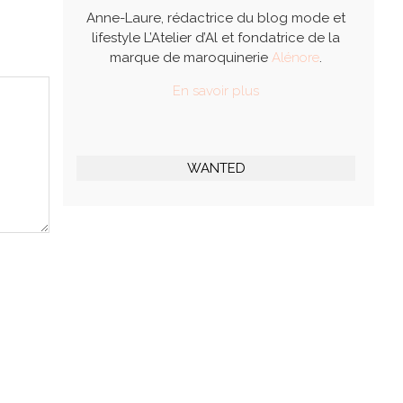
Anne-Laure, rédactrice du blog mode et
lifestyle L’Atelier d’Al et fondatrice de la
marque de maroquinerie
Alénore
.
En savoir plus
WANTED