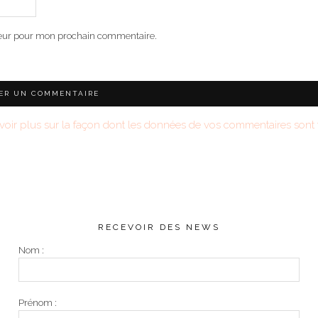
teur pour mon prochain commentaire.
voir plus sur la façon dont les données de vos commentaires sont t
RECEVOIR DES NEWS
Nom :
Prénom :