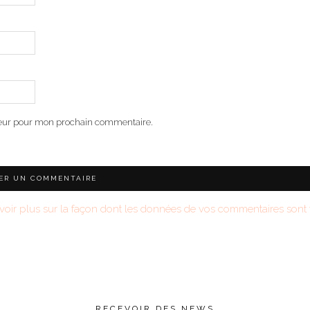
teur pour mon prochain commentaire.
voir plus sur la façon dont les données de vos commentaires sont t
RECEVOIR DES NEWS