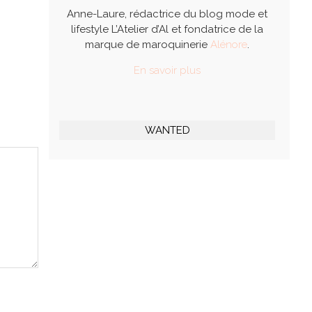
Anne-Laure, rédactrice du blog mode et
lifestyle L’Atelier d’Al et fondatrice de la
marque de maroquinerie
Alénore
.
En savoir plus
WANTED