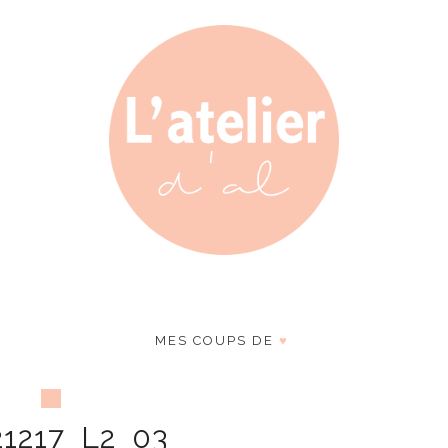
MES COUPS DE
♥
21217_L2_03