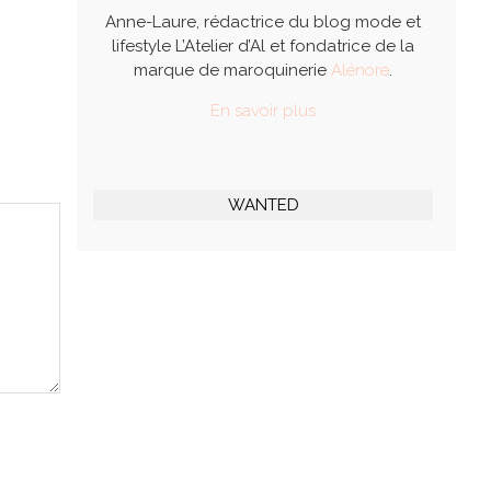
Anne-Laure, rédactrice du blog mode et
lifestyle L’Atelier d’Al et fondatrice de la
marque de maroquinerie
Alénore
.
En savoir plus
WANTED