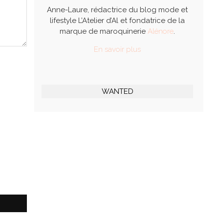
Anne-Laure, rédactrice du blog mode et
lifestyle L’Atelier d’Al et fondatrice de la
marque de maroquinerie
Alénore
.
En savoir plus
WANTED