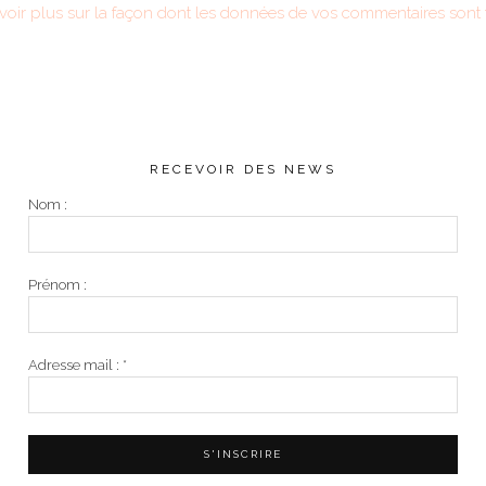
voir plus sur la façon dont les données de vos commentaires sont t
RECEVOIR DES NEWS
Nom :
Prénom :
Adresse mail :
*