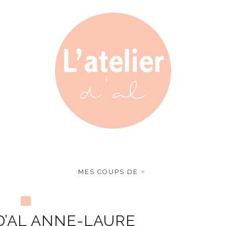
MES COUPS DE
♥
 D’AL ANNE-LAURE