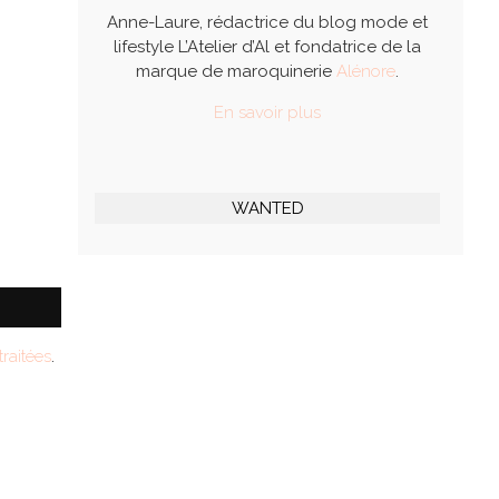
Anne-Laure, rédactrice du blog mode et
lifestyle L’Atelier d’Al et fondatrice de la
marque de maroquinerie
Alénore
.
En savoir plus
WANTED
raitées
.