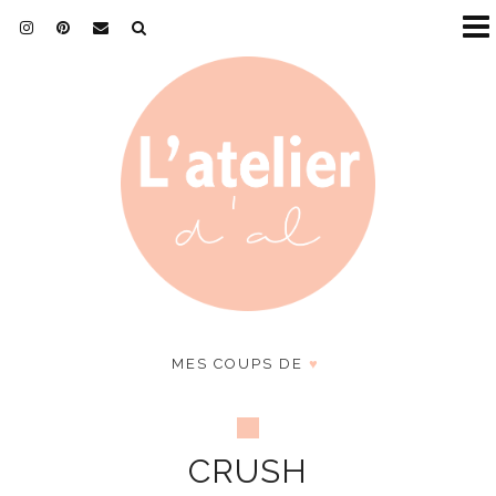
MES COUPS DE
♥
CRUSH