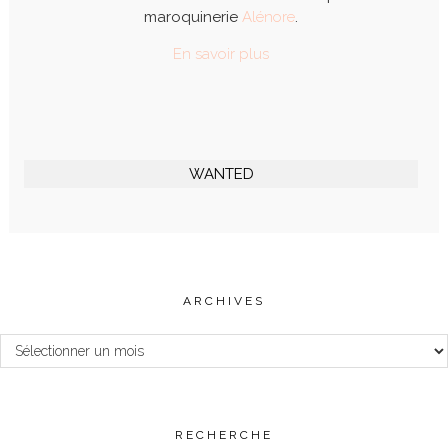
maroquinerie
Alénore
.
En savoir plus
WANTED
ARCHIVES
Archives
RECHERCHE