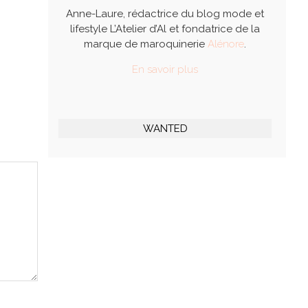
Anne-Laure, rédactrice du blog mode et
lifestyle L’Atelier d’Al et fondatrice de la
marque de maroquinerie
Alénore
.
En savoir plus
WANTED