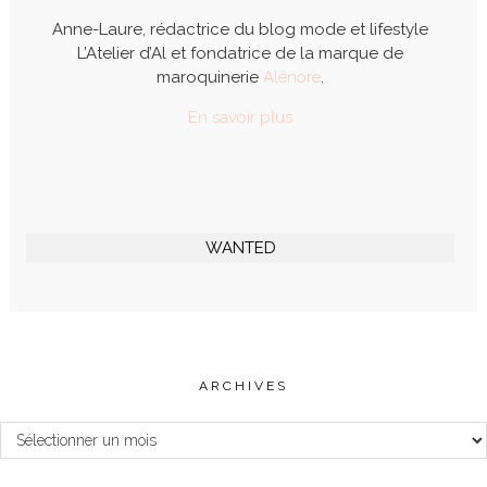
Anne-Laure, rédactrice du blog mode et lifestyle
L’Atelier d’Al et fondatrice de la marque de
maroquinerie
Alénore
.
En savoir plus
WANTED
ARCHIVES
Archives