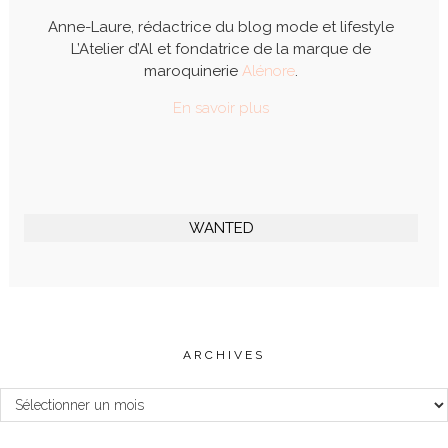
Anne-Laure, rédactrice du blog mode et lifestyle
L’Atelier d’Al et fondatrice de la marque de
maroquinerie
Alénore
.
En savoir plus
WANTED
ARCHIVES
Archives