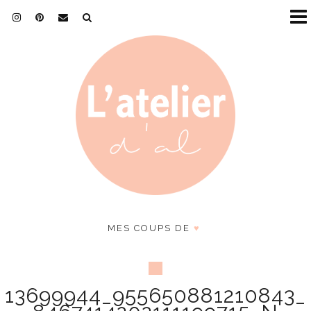
MES COUPS DE
♥
13699944_955650881210843_