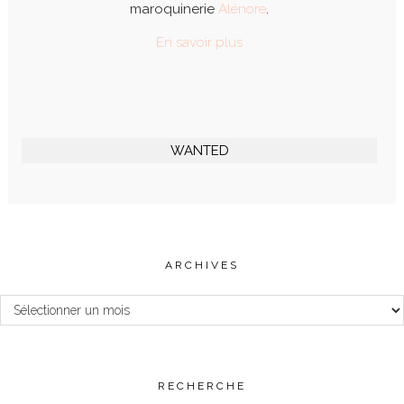
maroquinerie
Alénore
.
En savoir plus
WANTED
ARCHIVES
Archives
RECHERCHE