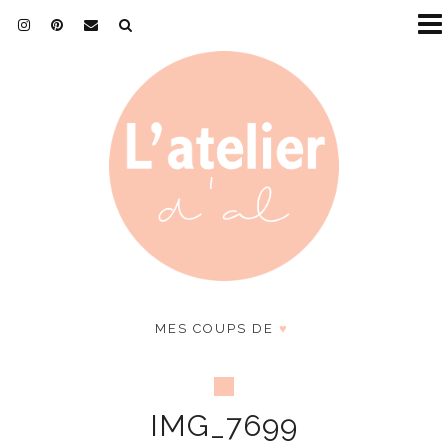
MES COUPS DE
♥
IMG_7699