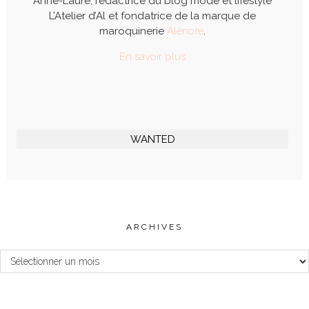
Anne-Laure, rédactrice du blog mode et lifestyle
L’Atelier d’Al et fondatrice de la marque de
maroquinerie
Alénore
.
En savoir plus
WANTED
ARCHIVES
Archives