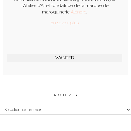
L’Atelier d’Al et fondatrice de la marque de
maroquinerie
Alénore
.
En savoir plus
WANTED
ARCHIVES
Archives