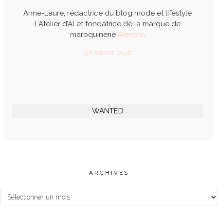
Anne-Laure, rédactrice du blog mode et lifestyle
L’Atelier d’Al et fondatrice de la marque de
maroquinerie
Alénore
.
En savoir plus
WANTED
ARCHIVES
Archives