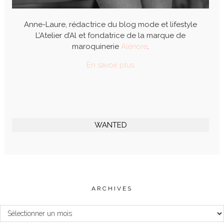
Anne-Laure, rédactrice du blog mode et lifestyle
L’Atelier d’Al et fondatrice de la marque de
maroquinerie
Alénore
.
En savoir plus
WANTED
ARCHIVES
Archives