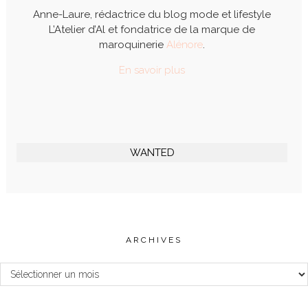
Anne-Laure, rédactrice du blog mode et lifestyle
L’Atelier d’Al et fondatrice de la marque de
maroquinerie
Alénore
.
En savoir plus
WANTED
ARCHIVES
Archives