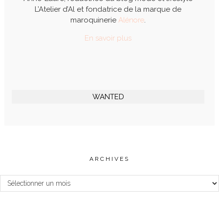
L’Atelier d’Al et fondatrice de la marque de
maroquinerie
Alénore
.
En savoir plus
WANTED
ARCHIVES
Archives