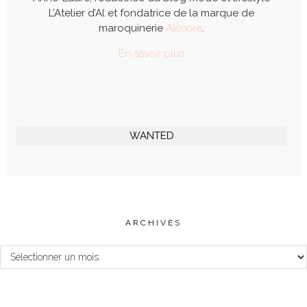
L’Atelier d’Al et fondatrice de la marque de
maroquinerie
Alénore
.
En savoir plus
WANTED
ARCHIVES
Archives