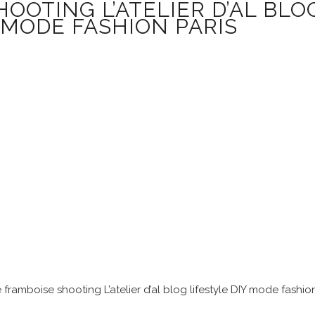
OOTING L’ATELIER D’AL BLO
 MODE FASHION PARIS
amboise shooting L’atelier d’al blog lifestyle DIY mode fashion