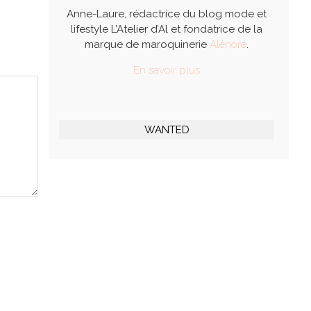
Anne-Laure, rédactrice du blog mode et
lifestyle L’Atelier d’Al et fondatrice de la
marque de maroquinerie
Alénore
.
En savoir plus
WANTED