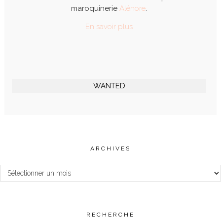
maroquinerie
Alénore
.
En savoir plus
WANTED
ARCHIVES
Archives
RECHERCHE