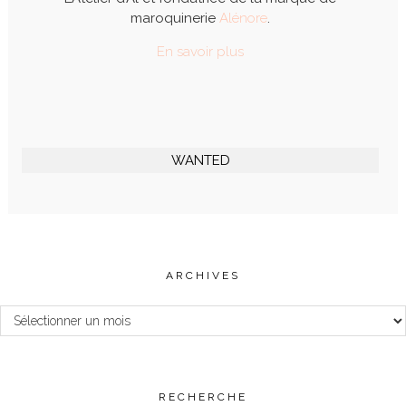
maroquinerie
Alénore
.
En savoir plus
WANTED
ARCHIVES
Archives
RECHERCHE