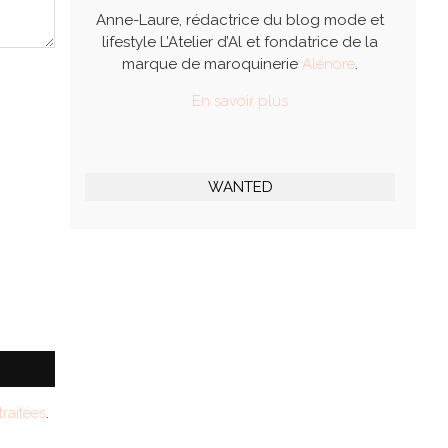
Anne-Laure, rédactrice du blog mode et
lifestyle L’Atelier d’Al et fondatrice de la
marque de maroquinerie
Alénore
.
En savoir plus
WANTED
raitées
.