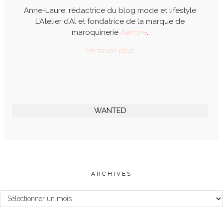
Anne-Laure, rédactrice du blog mode et lifestyle
L’Atelier d’Al et fondatrice de la marque de
maroquinerie
Alénore
.
En savoir plus
WANTED
ARCHIVES
Archives