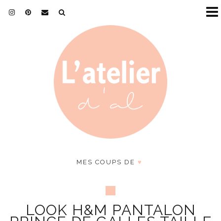
MES COUPS DE
♥
LOOK H&M PANTALON