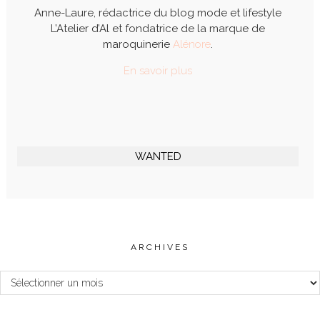
Anne-Laure, rédactrice du blog mode et lifestyle
L’Atelier d’Al et fondatrice de la marque de
maroquinerie
Alénore
.
En savoir plus
WANTED
ARCHIVES
Archives