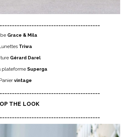
_________________________________________
obe
Grace & Mila
Lunettes
Triwa
nture
Gérard Darel
s plateforme
Superga
Panier
vintage
_________________________________________
OP THE LOOK
_________________________________________