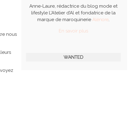
Anne-Laure, rédactrice du blog mode et
lifestyle L’Atelier d’Al et fondatrice de la
marque de maroquinerie
Alénore
.
En savoir plus
tre nous
lleurs
WANTED
 voyez