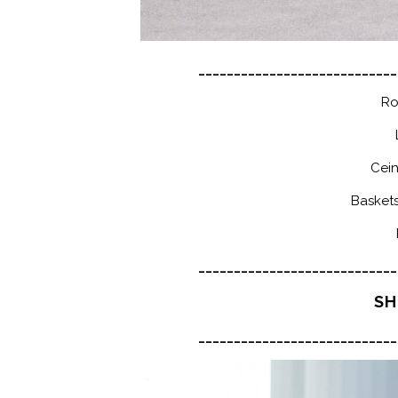
____________________________
R
Cei
Basket
____________________________
SH
____________________________