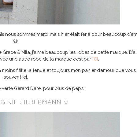
ais nous sommes mardi mais hier était férié pour beaucoup d’en
😉
e Grace & Mila, j’aime beaucoup les robes de cette marque. D’ai
 avec une autre robe de la marque c’est par
ICI
.
 moins fifille la tenue et toujours mon panier d’amour que vous
souvent ici.
re verte Gérard Darel pour plus de pep’s !
RGINIE ZILBERMANN
♡