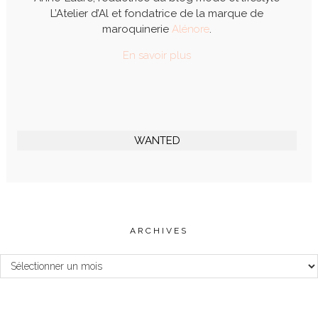
L’Atelier d’Al et fondatrice de la marque de
maroquinerie
Alénore
.
En savoir plus
WANTED
ARCHIVES
Archives