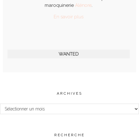
maroquinerie
Alénore
.
En savoir plus
WANTED
ARCHIVES
Archives
RECHERCHE