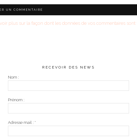
voir plus sur la façon dont les données de vos commentaires sont t
RECEVOIR DES NEWS
Nom :
Prénom :
Adresse mail :
*