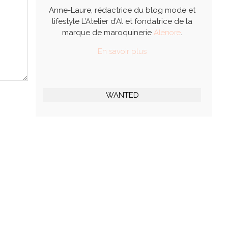
Anne-Laure, rédactrice du blog mode et
lifestyle L’Atelier d’Al et fondatrice de la
marque de maroquinerie
Alénore
.
En savoir plus
WANTED