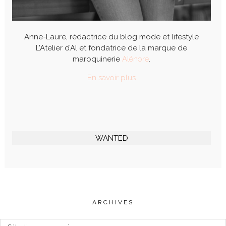
Anne-Laure, rédactrice du blog mode et lifestyle
L’Atelier d’Al et fondatrice de la marque de
maroquinerie
Alénore
.
En savoir plus
WANTED
ARCHIVES
Archives