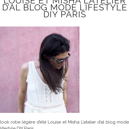
LOUISE ET MISHA L’ATELIER
D’AL BLOG MODE LIFESTYLE
DIY PARIS
look robe légère d’été Louise et Misha L’atelier d’al blog mode
lifestyle DIY Paris