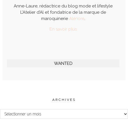
Anne-Laure, rédactrice du blog mode et lifestyle
L’Atelier d’Al et fondatrice de la marque de
maroquinerie
Alénore
.
En savoir plus
WANTED
ARCHIVES
Archives