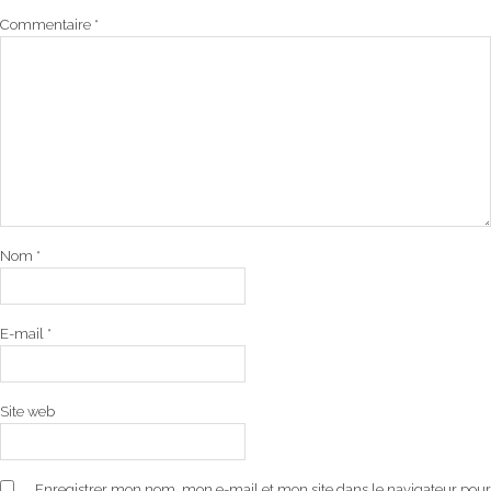
Commentaire
*
Nom
*
E-mail
*
Site web
Enregistrer mon nom, mon e-mail et mon site dans le navigateur pour