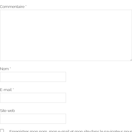
Commentaire
*
Nom
*
E-mail
*
Site web
Enregistrer mon nom, mon e-mail et mon site dans le navigateur pour