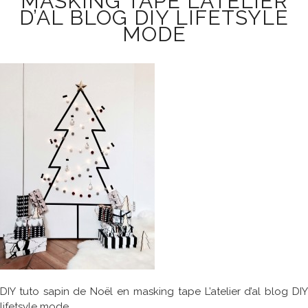
MASKING TAPE L’ATELIER
D’AL BLOG DIY LIFETSYLE
MODE
DIY tuto sapin de Noël en masking tape L’atelier d’al blog DIY
lifetsyle mode