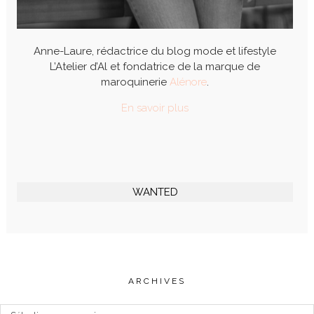
Anne-Laure, rédactrice du blog mode et lifestyle
L’Atelier d’Al et fondatrice de la marque de
maroquinerie
Alénore
.
En savoir plus
WANTED
ARCHIVES
Archives