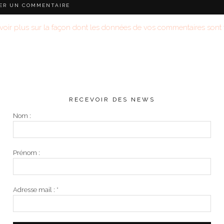
voir plus sur la façon dont les données de vos commentaires sont t
RECEVOIR DES NEWS
Nom :
Prénom :
Adresse mail :
*