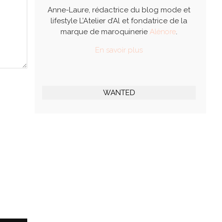
Anne-Laure, rédactrice du blog mode et
lifestyle L’Atelier d’Al et fondatrice de la
marque de maroquinerie
Alénore
.
En savoir plus
WANTED