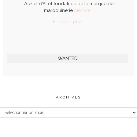
L’Atelier d’Al et fondatrice de la marque de
maroquinerie
Alénore
.
En savoir plus
WANTED
ARCHIVES
Archives