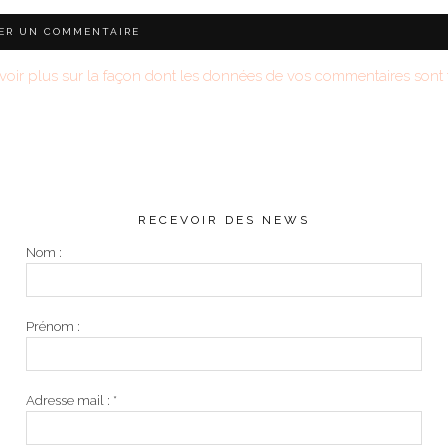
voir plus sur la façon dont les données de vos commentaires sont t
RECEVOIR DES NEWS
Nom :
Prénom :
Adresse mail :
*