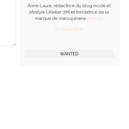
Anne-Laure, rédactrice du blog mode et
lifestyle L’Atelier d’Al et fondatrice de la
marque de maroquinerie
Alénore
.
En savoir plus
WANTED