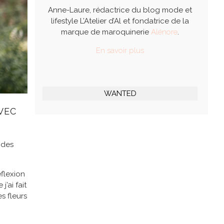
Anne-Laure, rédactrice du blog mode et
lifestyle L’Atelier d’Al et fondatrice de la
marque de maroquinerie
Alénore
.
En savoir plus
WANTED
VEC
 des
éflexion
’ai fait
s fleurs