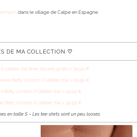
lbermann
dans le village de Calpe en Espagne.
CES DE MA COLLECTION
♡
L’atelier d’al fines rayures grises > 39,99 €
rever
Betty London X L’atelier d’al > 29,99 €
rs Betty London X L’atelier d’al > 29,99 €
e Betty London X L’atelier d’al > 39,99 €
upes en taille S – Les tee-shirts sont un peu looses.