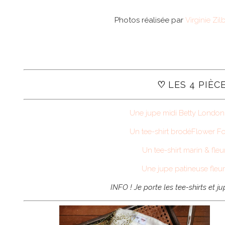
Photos réalisée par
Virginie Zi
♡
LES 4 PIÈ
Une jupe midi Betty London X 
Un tee-shirt brodé
Flower Fo
Un tee-shirt marin & fleu
Une jupe patineuse fleuri
INFO ! Je porte les tee-shirts et j