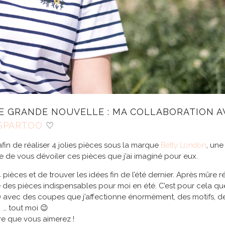
TE GRANDE NOUVELLE : MA COLLABORATION A
SPARTOO
♡
fin de réaliser 4 jolies pièces sous la marque
Betty London
, une
e de vous dévoiler ces pièces que j’ai imaginé pour eux.
ièces et de trouver les idées fin de l’été dernier. Après mûre r
sse des pièces indispensables pour moi en été. C’est pour cela que j
e) avec des coupes que j’affectionne énormément, des motifs, de
… tout moi 😉
re que vous aimerez !