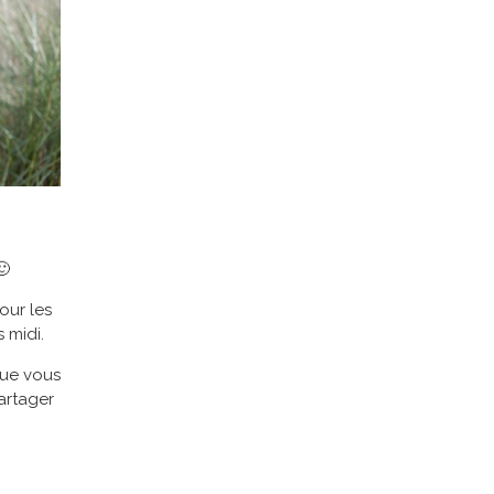
🙂
our les
 midi.
que vous
artager