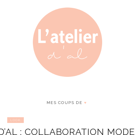
MES COUPS DE
♥
LOOK
 D’AL : COLLABORATION MOD