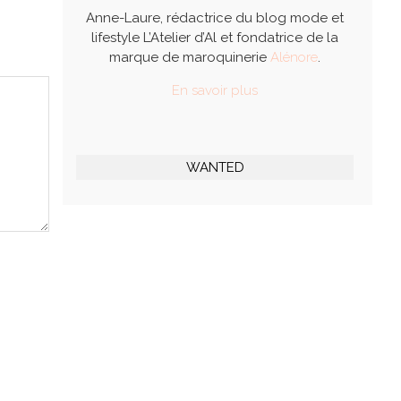
Anne-Laure, rédactrice du blog mode et
lifestyle L’Atelier d’Al et fondatrice de la
marque de maroquinerie
Alénore
.
En savoir plus
WANTED