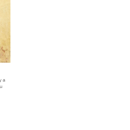
y a
au