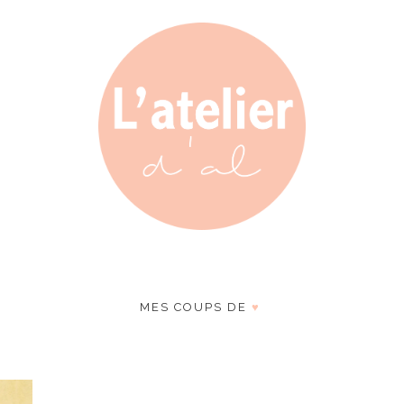
MES COUPS DE
♥