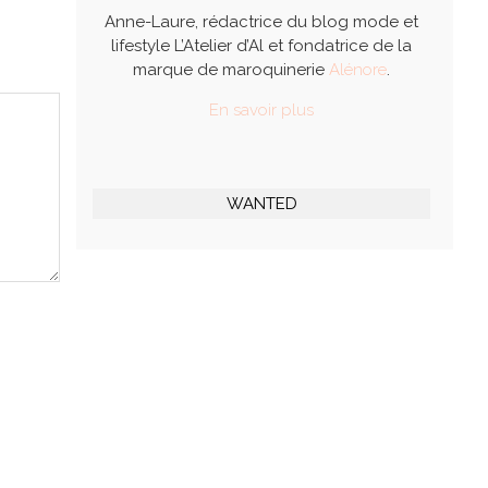
Anne-Laure, rédactrice du blog mode et
lifestyle L’Atelier d’Al et fondatrice de la
marque de maroquinerie
Alénore
.
En savoir plus
WANTED