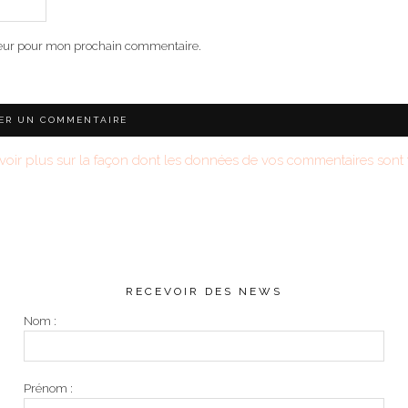
teur pour mon prochain commentaire.
voir plus sur la façon dont les données de vos commentaires sont t
RECEVOIR DES NEWS
Nom :
Prénom :